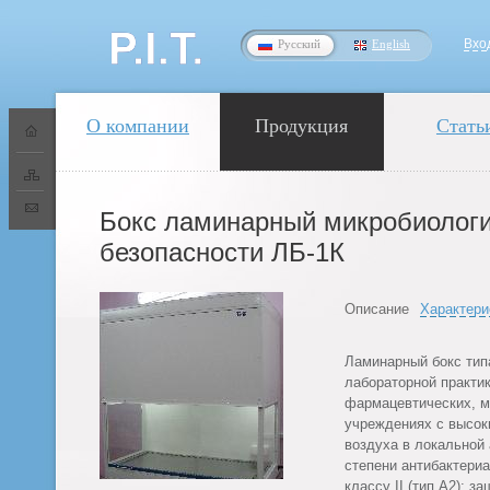
Вхо
Русский
English
О компании
Продукция
Стать
Бокс ламинарный микробиолог
безопасности ЛБ-1К
Описание
Характери
Ламинарный бокс тип
лабораторной практик
фармацевтических, м
учреждениях с высок
воздуха в локальной 
степени антибактериа
классу II (тип А2): з