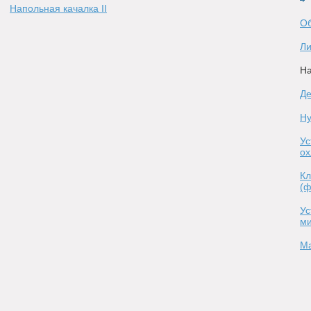
Напольная качалка II
Об
Л
На
Де
Ну
Ус
ох
Кл
(ф
Ус
ми
Ма