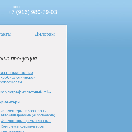
телефон:
+7 (916) 980-79-03
такты
Дилерам
аша продукция
ксы ламинарные
кробиологической
зопасности
кс ультрафиолетовый УФ-1
ерментеры
Ферментеры лабораторные
автоклавируемые (Autoclavable)
Ферментеры промышленные
Комплексы ферментеров