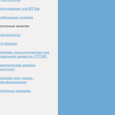
Контроллеры
орудование для ВУЗов
иофильные сушилки
польные качалки
зинтегратор
тч-фильтр
тановка технологическая для
лаждения жидкости (УТОЖ)
иматические камеры
итотрон)
тановки для ультра-,
крофильтрации
гнитные мешалки