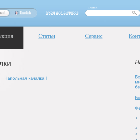
поиск
Вход для дилеров
ский
English
укция
Статьи
Сервис
Кон
лки
Н
Бо
Напольная качалка I
ми
бе
Бо
Ф